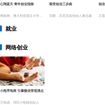
心翔蓝天 青年创业指南
裂变创业三步曲
创业
傅振纲，澳大利亚国立大学管理学硕士
宗毅，芬尼克兹创始人兼总裁
就业
网络创业
小程序电商 引爆微信变现沸点
万旭成，SEE小电铺创始人