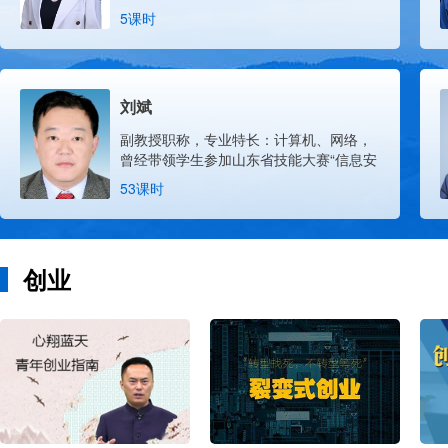
者，某国企外聘首席数据呈现专家。微软
5课时
Office国际认证Master，华为认证搜索与
人工智能专家，科大讯飞提示词工程师，
国家三级健康管理师认证。
刘斌
副教授职称，专业特长：计算机、网络，
曾经带领学生参加山东省技能大赛“信息安
全管理与评估”赛项荣获省赛二等奖、三等
53课时
奖，全国大学生软件测试大赛“web安全”赛
项荣获特等奖，山东大学生科技节“网络安
全”二等奖。
创业